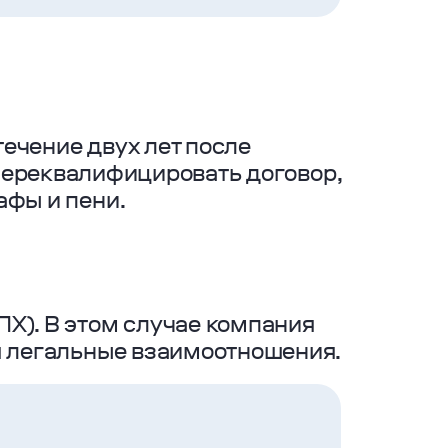
ечение двух лет после
 переквалифицировать договор,
афы и пени.
Х). В этом случае компания
ся легальные взаимоотношения.