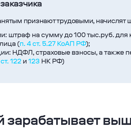
 заказчика
анятым признают трудовыми, начислят ш
и: штраф на сумму до 100 тыс.руб. для 
лица (
п. 4 ст. 5.27 КоАП РФ
);
ии: НДФЛ, страховые взносы, а также 
,
ст. 122
и
123
НК РФ)
й зарабатывает вы