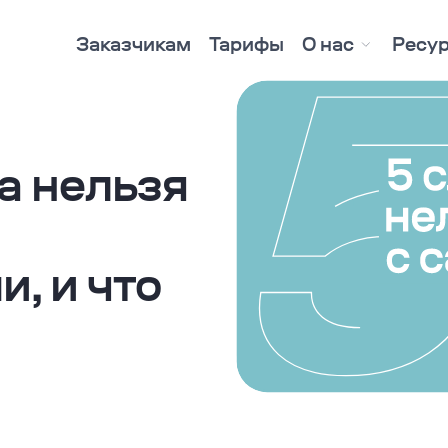
Заказчикам
Тарифы
О нас
Ресу
да нельзя
, и что