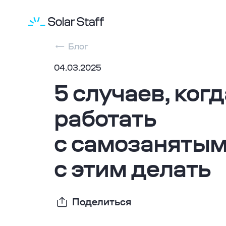
Блог
04.03.2025
04
.
03
.
2025
5 случаев, ког
работать
с самозанятыми
с этим делать
Поделиться