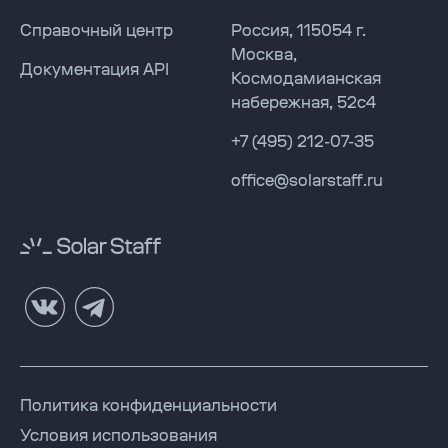
Solar Staff
Solar Staff
Справочный центр
Россия
,
115054
г.
Москва
,
Документация API
Космодамианская
RUS
набережная, 52с4
+7 (495) 212-07-35
office@solarstaff.ru
Служебные ссылки
Политика конфиденциальности
Условия использования